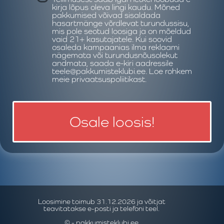
kirja lõpus oleva lingi kaudu. Mõned
pakkumised võivad sisaldada
hasartmänge võrdlevat turundussisu,
mis pole seotud loosiga ja on mõeldud
vaid 21+ kasutajatele. Kui soovid
osaleda kampaanias ilma reklaami
nägemata või turundusnõusolekut
andmata, saada e-kiri aadressile
teele@pakkumisteklubi.ee. Loe rohkem
meie
privaatsuspoliitikast.
Osale loosis!
Loosimine toimub 31.12.2026 ja võitjat
teavitatakse e-posti ja telefoni teel.
© - pakkumisteklubi.ee