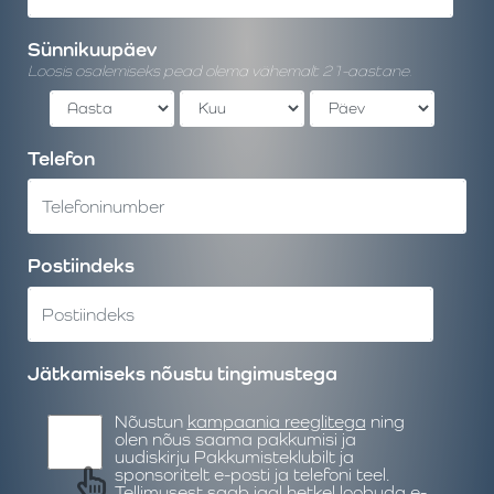
Sünnikuupäev
Loosis osalemiseks pead olema vähemalt 21-aastane.
Telefon
Postiindeks
Jätkamiseks nõustu tingimustega
Nõustun
kampaania reeglitega
ning
olen nõus saama pakkumisi ja
uudiskirju Pakkumisteklubilt ja
sponsoritelt e-posti ja telefoni teel.
Tellimusest saab igal hetkel loobuda e-