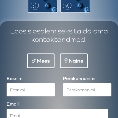
Loosis osalemiseks täida oma
kontaktandmed:
Mees
Naine
Eesnimi
Perekonnanimi
Email