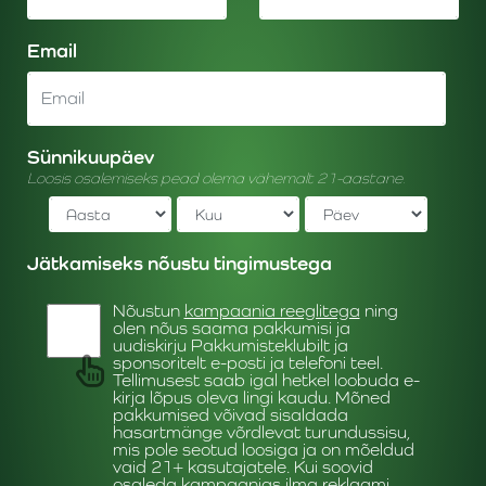
Email
Sünnikuupäev
Loosis osalemiseks pead olema vähemalt 21-aastane.
Jätkamiseks nõustu tingimustega
Nõustun
kampaania reeglitega
ning
olen nõus saama pakkumisi ja
uudiskirju Pakkumisteklubilt ja
sponsoritelt e-posti ja telefoni teel.
Tellimusest saab igal hetkel loobuda e-
kirja lõpus oleva lingi kaudu. Mõned
pakkumised võivad sisaldada
hasartmänge võrdlevat turundussisu,
mis pole seotud loosiga ja on mõeldud
vaid 21+ kasutajatele. Kui soovid
osaleda kampaanias ilma reklaami